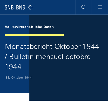
Skip Links Navigation
Header
Meta Navigation
Logo
Suche
Menu
Volkswirtschaftliche Daten
Monatsbericht Oktober 1944
/ Bulletin mensuel octobre
1944
31. Oktober 1944