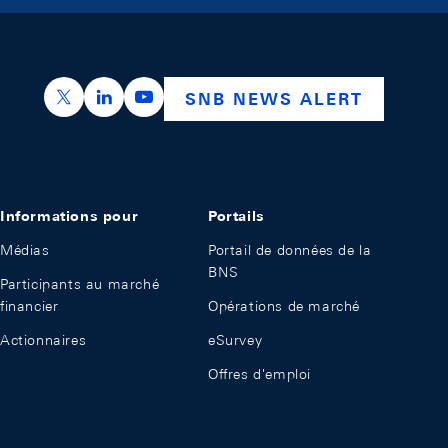
https://x.com/snb_bns
https://ch.linkedin.com/company/swiss-nation
https://www.youtube.com/@swissnation
SNB NEWS ALERT
Informations pour
Portails
Médias
Portail de données de la
BNS
Participants au marché
financier
Opérations de marché
Actionnaires
eSurvey
Offres d'emploi