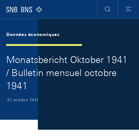
Skip Links Navigation
Header
Meta Navigation
Logo
Recherche
Menu
Données économiques
Monatsbericht Oktober 1941
/ Bulletin mensuel octobre
1941
31 octobre 1941