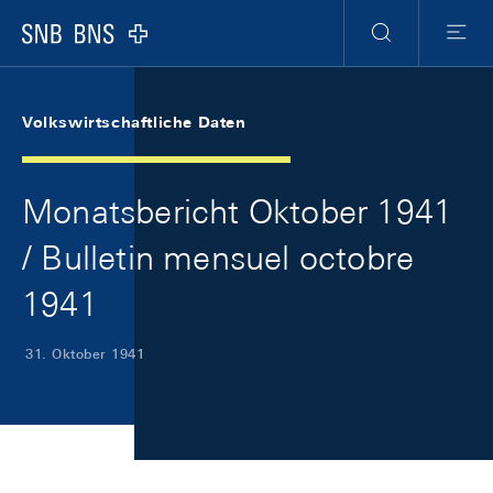
Skip Links Navigation
Header
Meta Navigation
Logo
Suche
Menu
Volkswirtschaftliche Daten
Monatsbericht Oktober 1941
/ Bulletin mensuel octobre
1941
31. Oktober 1941