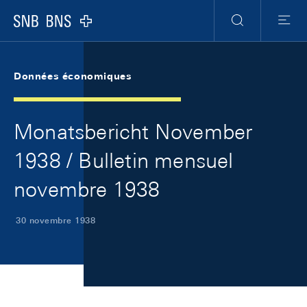
Skip Links Navigation
Header
Meta Navigation
Logo
Recherche
Menu
Données économiques
Monatsbericht November
1938 / Bulletin mensuel
novembre 1938
30 novembre 1938