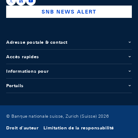
https://x.com/snb_bns
https://ch.linkedin.com/company/swiss-national-ba
https://www.youtube.com/@swissnationalbank
SNB NEWS ALERT
Adresse postale & contact
Accès rapides
Informations pour
Portails
© Banque nationale suisse, Zurich (Suisse) 2026
Droit d'auteur
Limitation de la responsabilité