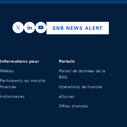
https://x.com/snb_bns
https://ch.linkedin.com/company/swiss-nation
https://www.youtube.com/@swissnation
SNB NEWS ALERT
Informations pour
Portails
Médias
Portail de données de la
BNS
Participants au marché
financier
Opérations de marché
Actionnaires
eSurvey
Offres d'emploi