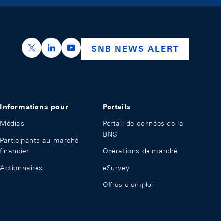
https://x.com/snb_bns
https://ch.linkedin.com/company/swiss-nation
https://www.youtube.com/@swissnation
SNB NEWS ALERT
Informations pour
Portails
Médias
Portail de données de la
BNS
Participants au marché
financier
Opérations de marché
Actionnaires
eSurvey
Offres d'emploi