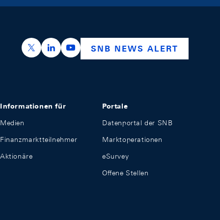
https://x.com/snb_bns
https://ch.linkedin.com/company/swiss-nation
https://www.youtube.com/@swissnation
SNB NEWS ALERT
Informationen für
Portale
Medien
Datenportal der SNB
Finanzmarktteilnehmer
Marktoperationen
Aktionäre
eSurvey
Offene Stellen