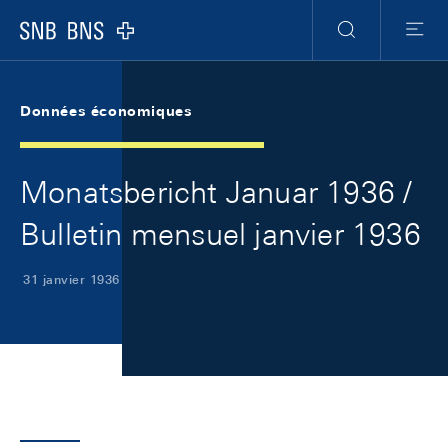
Skip Links Navigation
Header
Meta Navigation
Logo
Recherche
Menu
Données économiques
Monatsbericht Januar 1936 /
Bulletin mensuel janvier 1936
31 janvier 1936