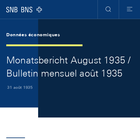
Skip Links Navigation
Header
Meta Navigation
Logo
Recherche
Menu
Données économiques
Monatsbericht August 1935 /
Bulletin mensuel août 1935
31 août 1935