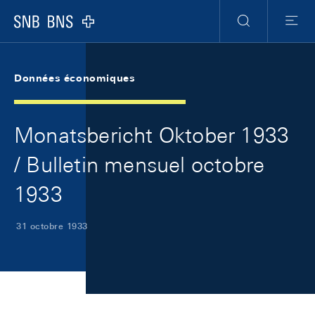
Skip Links Navigation
Header
Meta Navigation
Logo
Recherche
Menu
Données économiques
Monatsbericht Oktober 1933
/ Bulletin mensuel octobre
1933
31 octobre 1933