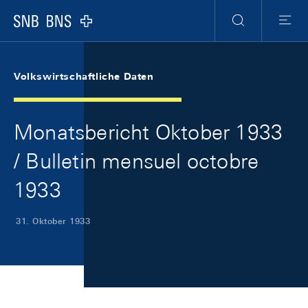
Skip Links Navigation
Header
Meta Navigation
Logo
Suche
Menu
Volkswirtschaftliche Daten
Monatsbericht Oktober 1933
/ Bulletin mensuel octobre
1933
31. Oktober 1933