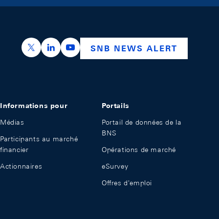
https://x.com/snb_bns
https://ch.linkedin.com/company/swiss-nation
https://www.youtube.com/@swissnation
SNB NEWS ALERT
Informations pour
Portails
Médias
Portail de données de la
BNS
Participants au marché
financier
Opérations de marché
Actionnaires
eSurvey
Offres d'emploi