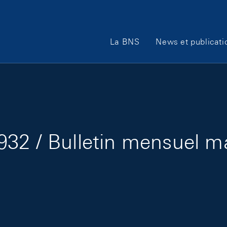
Main Navigation
La BNS
News et publicati
32 / Bulletin mensuel m