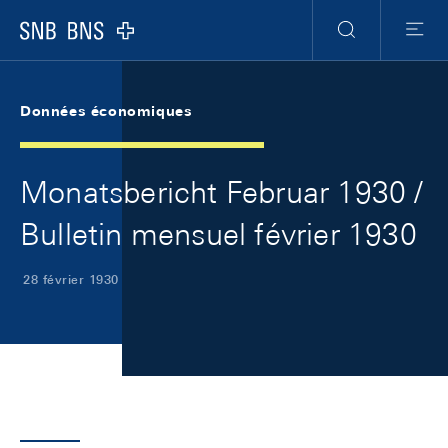
Skip Links Navigation
Header
Meta Navigation
Logo
Recherche
Menu
Données économiques
Monatsbericht Februar 1930 /
Bulletin mensuel février 1930
28 février 1930