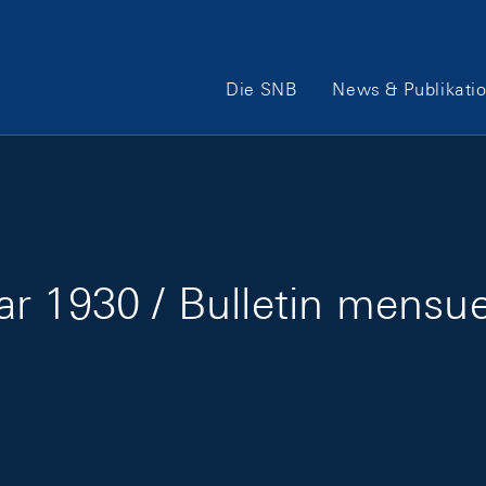
Hauptnavigation
Die SNB
News & Publikati
r 1930 / Bulletin mensuel