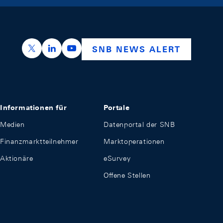
https://x.com/snb_bns
https://ch.linkedin.com/company/swiss-nation
https://www.youtube.com/@swissnation
SNB NEWS ALERT
Informationen für
Portale
Medien
Datenportal der SNB
Finanzmarktteilnehmer
Marktoperationen
Aktionäre
eSurvey
Offene Stellen