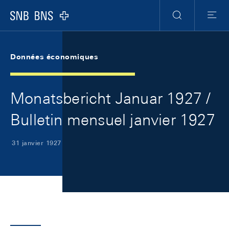
Skip Links Navigation
Header
Meta Navigation
Logo
Recherche
Menu
Données économiques
Monatsbericht Januar 1927 /
Bulletin mensuel janvier 1927
31 janvier 1927