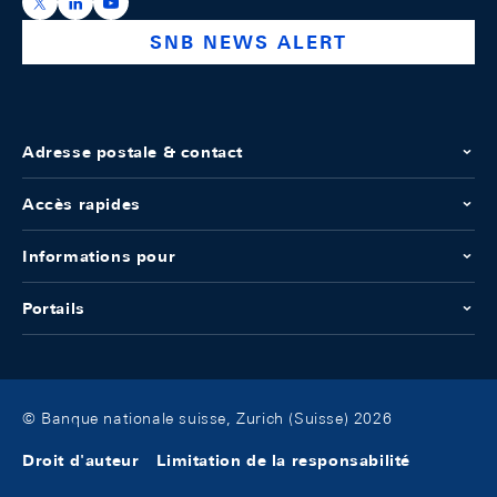
https://x.com/snb_bns
https://ch.linkedin.com/company/swiss-national-ba
https://www.youtube.com/@swissnationalbank
SNB NEWS ALERT
Adresse postale & contact
Accès rapides
Informations pour
Portails
© Banque nationale suisse, Zurich (Suisse) 2026
Droit d'auteur
Limitation de la responsabilité