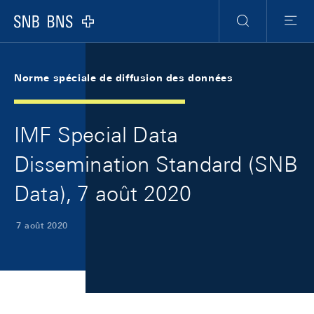
Skip Links Navigation
Header
Meta Navigation
Logo
Recherche
Menu
Norme spéciale de diffusion des données
IMF Special Data
Dissemination Standard (SNB
Data), 7 août 2020
7 août 2020