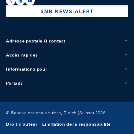
https://x.com/snb_bns
https://ch.linkedin.com/company/swiss-national-ba
https://www.youtube.com/@swissnationalbank
SNB NEWS ALERT
Adresse postale & contact
Accès rapides
Informations pour
Portails
© Banque nationale suisse, Zurich (Suisse) 2026
Droit d'auteur
Limitation de la responsabilité