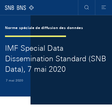
Skip Links Navigation
Header
Meta Navigation
Logo
Recherche
Menu
Norme spéciale de diffusion des données
IMF Special Data
Dissemination Standard (SNB
Data), 7 mai 2020
7 mai 2020