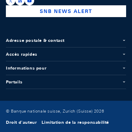
https://x.com/snb_bns
https://ch.linkedin.com/company/swiss-national-ba
https://www.youtube.com/@swissnationalbank
SNB NEWS ALERT
Adresse postale & contact
Accès rapides
Informations pour
Portails
© Banque nationale suisse, Zurich (Suisse) 2026
Droit d'auteur
Limitation de la responsabilité