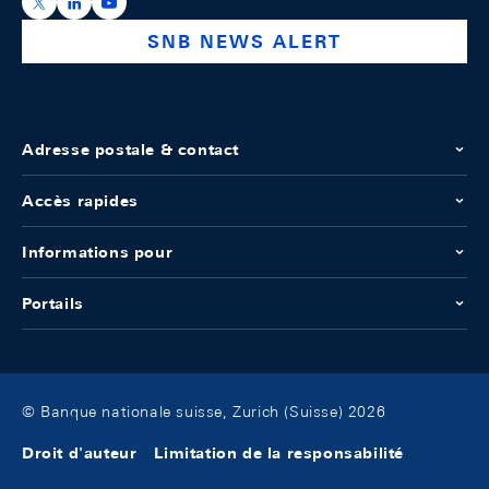
https://x.com/snb_bns
https://ch.linkedin.com/company/swiss-national-ba
https://www.youtube.com/@swissnationalbank
SNB NEWS ALERT
Adresse postale & contact
Accès rapides
Informations pour
Portails
© Banque nationale suisse, Zurich (Suisse) 2026
Droit d'auteur
Limitation de la responsabilité