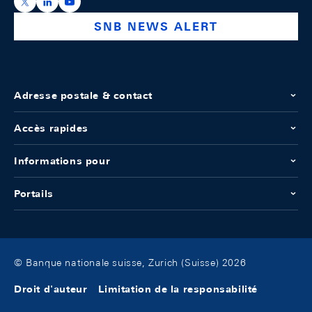
https://x.com/snb_bns
https://ch.linkedin.com/company/swiss-national-ba
https://www.youtube.com/@swissnationalbank
SNB NEWS ALERT
Adresse postale & contact
Accès rapides
Informations pour
Portails
© Banque nationale suisse, Zurich (Suisse) 2026
Droit d'auteur
Limitation de la responsabilité