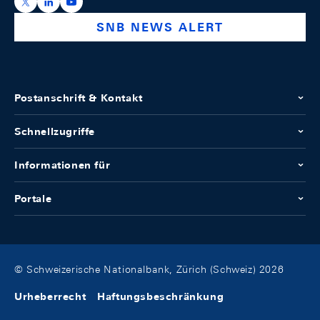
https://x.com/snb_bns
https://ch.linkedin.com/company/swiss-national-ba
https://www.youtube.com/@swissnationalbank
SNB NEWS ALERT
Postanschrift & Kontakt
Schnellzugriffe
Informationen für
Portale
© Schweizerische Nationalbank, Zürich (Schweiz) 2026
Urheberrecht
Haftungsbeschränkung