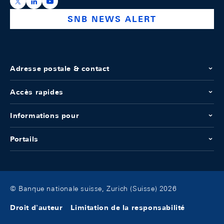
https://x.com/snb_bns
https://ch.linkedin.com/company/swiss-national-ba
https://www.youtube.com/@swissnationalbank
SNB NEWS ALERT
Adresse postale & contact
Accès rapides
Informations pour
Portails
© Banque nationale suisse, Zurich (Suisse) 2026
Droit d'auteur
Limitation de la responsabilité