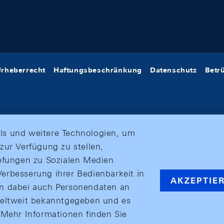
rheberrecht
Haftungsbeschränkung
Datenschutz
Betr
ls und weitere Technologien, um
zur Verfügung zu stellen,
üpfungen zu Sozialen Medien
erbesserung ihrer Bedienbarkeit in
AKZEPTIE
en dabei auch Personendaten an
weltweit bekanntgegeben und es
ehr Informationen finden Sie