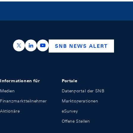
https://x.com/snb_bns
https://ch.linkedin.com/company/swiss-nation
https://www.youtube.com/@swissnation
SNB NEWS ALERT
Informationen für
Portale
Medien
Datenportal der SNB
Finanzmarktteilnehmer
Marktoperationen
Aktionäre
eSurvey
Offene Stellen