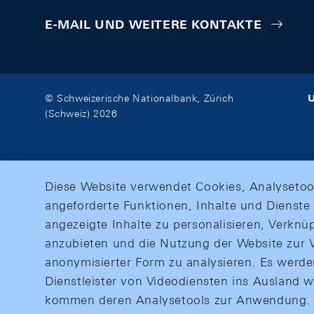
E-MAIL UND WEITERE KONTAKTE
U
© Schweizerische Nationalbank, Zürich
(Schweiz) 2026
Diese Website verwendet Cookies, Analysetoo
angeforderte Funktionen, Inhalte und Dienste 
angezeigte Inhalte zu personalisieren, Verkn
anzubieten und die Nutzung der Website zur V
anonymisierter Form zu analysieren. Es werd
Dienstleister von Videodiensten ins Ausland 
kommen deren Analysetools zur Anwendung. M