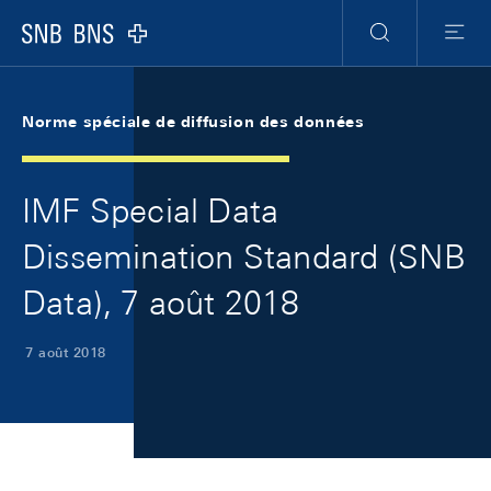
Skip Links Navigation
Header
Meta Navigation
Logo
Recherche
Menu
Norme spéciale de diffusion des données
IMF Special Data
Dissemination Standard (SNB
Data), 7 août 2018
7 août 2018