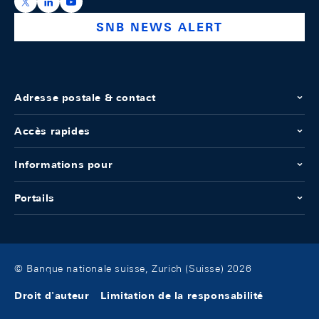
https://x.com/snb_bns
https://ch.linkedin.com/company/swiss-national-ba
https://www.youtube.com/@swissnationalbank
SNB NEWS ALERT
Adresse postale & contact
Accès rapides
Informations pour
Portails
© Banque nationale suisse, Zurich (Suisse) 2026
Droit d'auteur
Limitation de la responsabilité