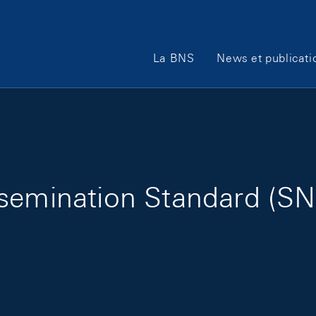
Main Navigation
La BNS
News et publicati
semination Standard (SNB