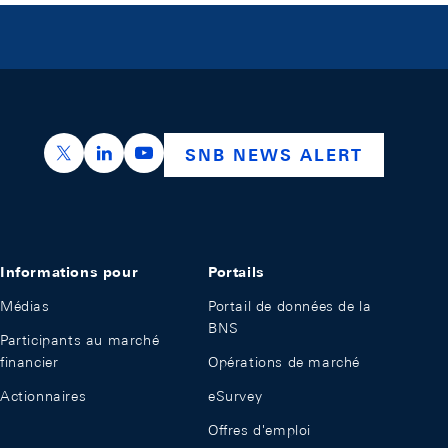
https://x.com/snb_bns
https://ch.linkedin.com/company/swiss-nation
https://www.youtube.com/@swissnation
SNB NEWS ALERT
Informations pour
Portails
Médias
Portail de données de la
BNS
Participants au marché
financier
Opérations de marché
Actionnaires
eSurvey
Offres d'emploi