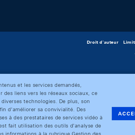
Droit d'auteur
Limit
ontenus et les services demandés,
r des liens vers les réseaux sociaux, ce
et diverses technologies. De plus, son
in d'améliorer sa convivialité. Des
ACCE
s à des prestataires de services vidéo à
est fait utilisation des outils d'analyse de
es informations à la rubrique Gestion des