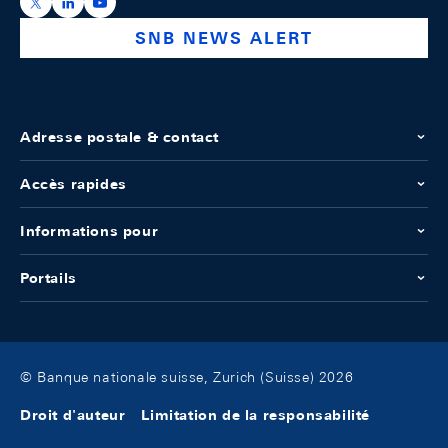
https://x.com/snb_bns
https://ch.linkedin.com/company/swiss-national-ba
https://www.youtube.com/@swissnationalbank
SNB NEWS ALERT
Adresse postale & contact
Accès rapides
Informations pour
Portails
© Banque nationale suisse, Zurich (Suisse) 2026
Droit d'auteur
Limitation de la responsabilité