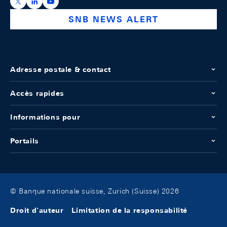
https://x.com/snb_bns
https://ch.linkedin.com/company/swiss-national-ba
https://www.youtube.com/@swissnationalbank
SNB NEWS ALERT
Adresse postale & contact
Accès rapides
Informations pour
Portails
© Banque nationale suisse, Zurich (Suisse) 2026
Droit d'auteur
Limitation de la responsabilité