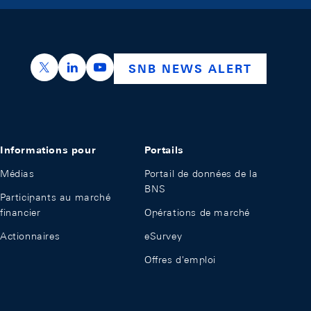
https://x.com/snb_bns
https://ch.linkedin.com/company/swiss-nation
https://www.youtube.com/@swissnation
SNB NEWS ALERT
Informations pour
Portails
Médias
Portail de données de la
BNS
Participants au marché
financier
Opérations de marché
Actionnaires
eSurvey
Offres d'emploi