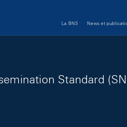
Main Navigation
La BNS
News et publicati
ssemination Standard (SN