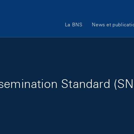
Main Navigation
La BNS
News et publicati
semination Standard (SN