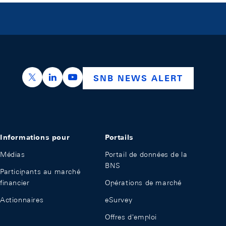
https://x.com/snb_bns
https://ch.linkedin.com/company/swiss-nation
https://www.youtube.com/@swissnation
SNB NEWS ALERT
Informations pour
Portails
Médias
Portail de données de la
BNS
Participants au marché
financier
Opérations de marché
Actionnaires
eSurvey
Offres d'emploi