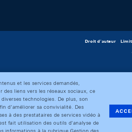
Droit d'auteur
Limit
ontenus et les services demandés,
r des liens vers les réseaux sociaux, ce
et diverses technologies. De plus, son
in d'améliorer sa convivialité. Des
ACCE
s à des prestataires de services vidéo à
est fait utilisation des outils d'analyse de
es informations à la rubrique Gestion des