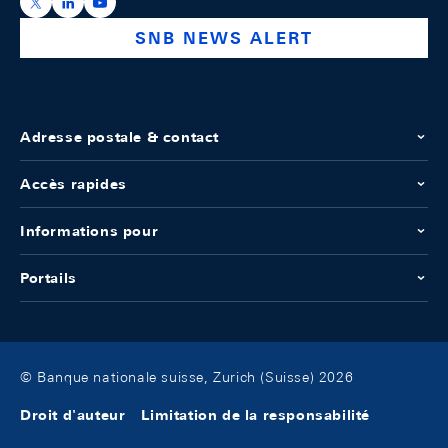
https://x.com/snb_bns
https://ch.linkedin.com/company/swiss-national-ba
https://www.youtube.com/@swissnationalbank
SNB NEWS ALERT
Adresse postale & contact
Accès rapides
Informations pour
Portails
© Banque nationale suisse, Zurich (Suisse) 2026
Droit d'auteur
Limitation de la responsabilité