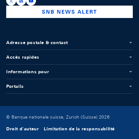
https://x.com/snb_bns
https://ch.linkedin.com/company/swiss-national-ba
https://www.youtube.com/@swissnationalbank
SNB NEWS ALERT
Adresse postale & contact
Accès rapides
Informations pour
Portails
© Banque nationale suisse, Zurich (Suisse) 2026
Droit d'auteur
Limitation de la responsabilité