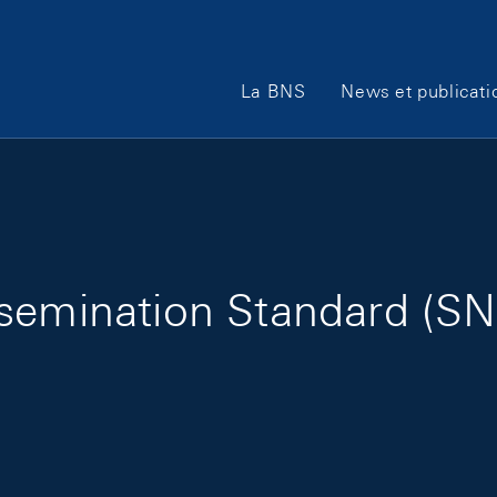
Main Navigation
La BNS
News et publicati
semination Standard (SN