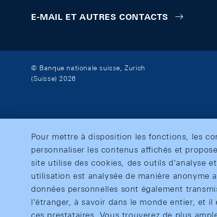
E-MAIL ET AUTRES CONTACTS
© Banque nationale suisse, Zurich
(Suisse) 2026
Pour mettre à disposition les fonctions, les c
personnaliser les contenus affichés et propose
site utilise des cookies, des outils d'analyse 
utilisation est analysée de manière anonyme af
données personnelles sont également transmise
l'étranger, à savoir dans le monde entier, et il 
ces prestataires. Vous trouverez de plus ampl