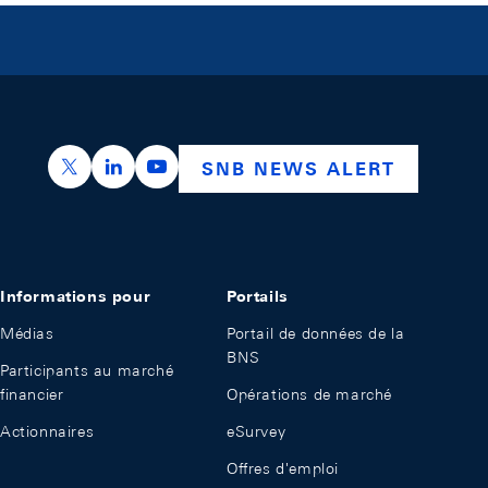
https://x.com/snb_bns
https://ch.linkedin.com/company/swiss-nation
https://www.youtube.com/@swissnation
SNB NEWS ALERT
Informations pour
Portails
Médias
Portail de données de la
BNS
Participants au marché
financier
Opérations de marché
Actionnaires
eSurvey
Offres d'emploi