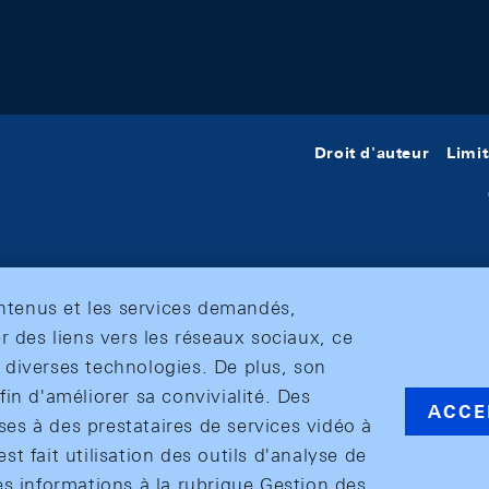
Droit d'auteur
Limit
ontenus et les services demandés,
r des liens vers les réseaux sociaux, ce
et diverses technologies. De plus, son
in d'améliorer sa convivialité. Des
ACCE
s à des prestataires de services vidéo à
est fait utilisation des outils d'analyse de
es informations à la rubrique Gestion des