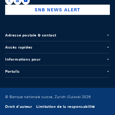
https://x.com/snb_bns
https://ch.linkedin.com/company/swiss-national-ba
https://www.youtube.com/@swissnationalbank
SNB NEWS ALERT
Adresse postale & contact
Accès rapides
Informations pour
Portails
© Banque nationale suisse, Zurich (Suisse) 2026
Droit d'auteur
Limitation de la responsabilité