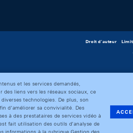
Droit d'auteur
Limit
ontenus et les services demandés,
r des liens vers les réseaux sociaux, ce
et diverses technologies. De plus, son
in d'améliorer sa convivialité. Des
ACCE
s à des prestataires de services vidéo à
est fait utilisation des outils d'analyse de
es informations à la rubrique Gestion des