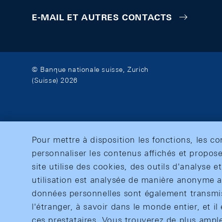
E-MAIL ET AUTRES CONTACTS
© Banque nationale suisse, Zurich
(Suisse) 2026
Pour mettre à disposition les fonctions, les c
personnaliser les contenus affichés et propose
site utilise des cookies, des outils d'analyse 
utilisation est analysée de manière anonyme af
données personnelles sont également transmise
l'étranger, à savoir dans le monde entier, et il 
ces prestataires. Vous trouverez de plus ampl