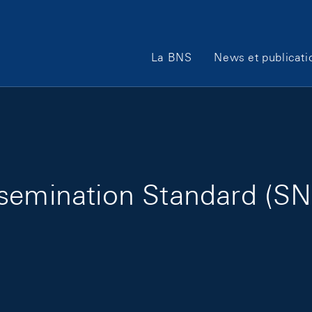
Main Navigation
La BNS
News et publicati
semination Standard (SN