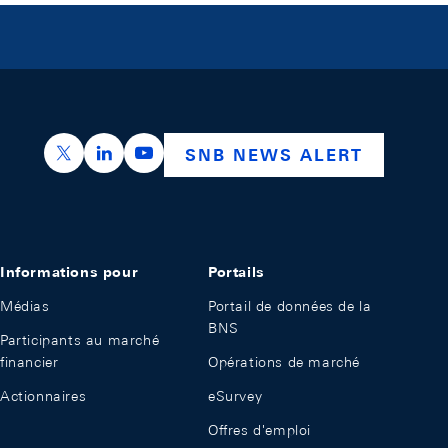
https://x.com/snb_bns
https://ch.linkedin.com/company/swiss-nation
https://www.youtube.com/@swissnation
SNB NEWS ALERT
Informations pour
Portails
Médias
Portail de données de la
BNS
Participants au marché
financier
Opérations de marché
Actionnaires
eSurvey
Offres d'emploi