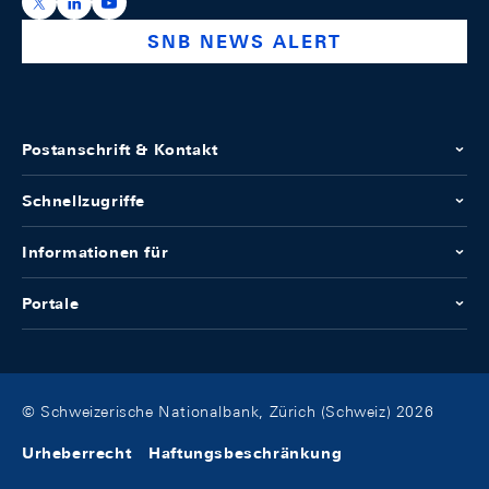
https://x.com/snb_bns
https://ch.linkedin.com/company/swiss-national-ba
https://www.youtube.com/@swissnationalbank
SNB NEWS ALERT
Postanschrift & Kontakt
Schnellzugriffe
Informationen für
Portale
© Schweizerische Nationalbank, Zürich (Schweiz) 2026
Urheberrecht
Haftungsbeschränkung