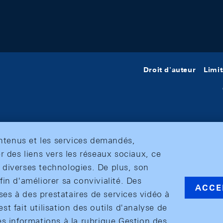
Droit d'auteur
Limit
ontenus et les services demandés,
r des liens vers les réseaux sociaux, ce
et diverses technologies. De plus, son
in d'améliorer sa convivialité. Des
ACCE
s à des prestataires de services vidéo à
est fait utilisation des outils d'analyse de
es informations à la rubrique Gestion des