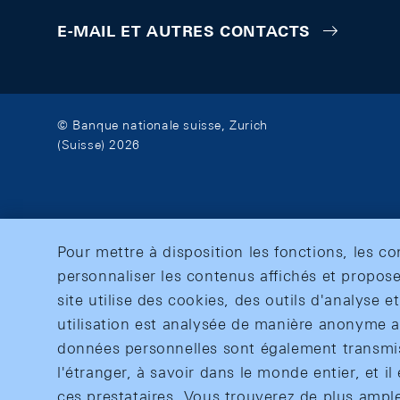
E-MAIL ET AUTRES CONTACTS
© Banque nationale suisse, Zurich
(Suisse) 2026
Pour mettre à disposition les fonctions, les c
personnaliser les contenus affichés et propose
site utilise des cookies, des outils d'analyse 
utilisation est analysée de manière anonyme af
données personnelles sont également transmise
l'étranger, à savoir dans le monde entier, et il 
ces prestataires. Vous trouverez de plus ampl