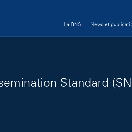
Main Navigation
La BNS
News et publicati
semination Standard (SN