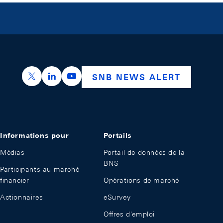
https://x.com/snb_bns
https://ch.linkedin.com/company/swiss-nation
https://www.youtube.com/@swissnation
SNB NEWS ALERT
Informations pour
Portails
Médias
Portail de données de la
BNS
Participants au marché
financier
Opérations de marché
Actionnaires
eSurvey
Offres d'emploi