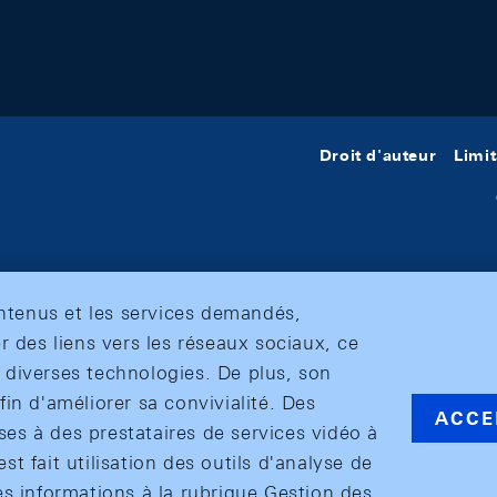
Droit d'auteur
Limit
ontenus et les services demandés,
r des liens vers les réseaux sociaux, ce
et diverses technologies. De plus, son
in d'améliorer sa convivialité. Des
ACCE
s à des prestataires de services vidéo à
est fait utilisation des outils d'analyse de
es informations à la rubrique Gestion des