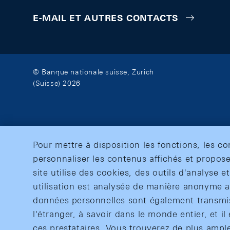
E-MAIL ET AUTRES CONTACTS
© Banque nationale suisse, Zurich
(Suisse) 2026
Pour mettre à disposition les fonctions, les c
personnaliser les contenus affichés et propose
site utilise des cookies, des outils d'analyse 
utilisation est analysée de manière anonyme af
données personnelles sont également transmise
l'étranger, à savoir dans le monde entier, et il 
ces prestataires. Vous trouverez de plus ampl