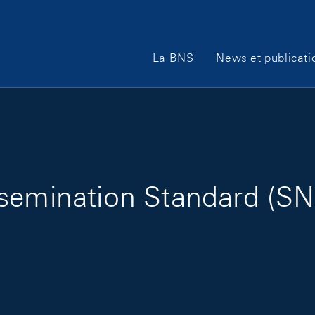
Main Navigation
La BNS
News et publicati
semination Standard (SN