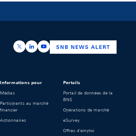
https://x.com/snb_bns
https://ch.linkedin.com/company/swiss-nation
https://www.youtube.com/@swissnation
SNB NEWS ALERT
Informations pour
Portails
Médias
Portail de données de la
BNS
Participants au marché
financier
Opérations de marché
Actionnaires
eSurvey
Offres d'emploi