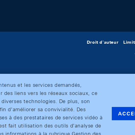
Droit d'auteur
Limit
ontenus et les services demandés,
r des liens vers les réseaux sociaux, ce
et diverses technologies. De plus, son
in d'améliorer sa convivialité. Des
ACCE
s à des prestataires de services vidéo à
est fait utilisation des outils d'analyse de
es informations à la rubrique Gestion des