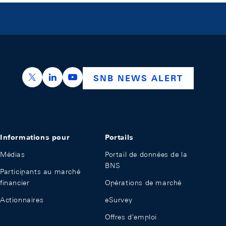
https://x.com/snb_bns
https://ch.linkedin.com/company/swiss-nation
https://www.youtube.com/@swissnation
SNB NEWS ALERT
Informations pour
Portails
Médias
Portail de données de la
BNS
Participants au marché
financier
Opérations de marché
Actionnaires
eSurvey
Offres d'emploi