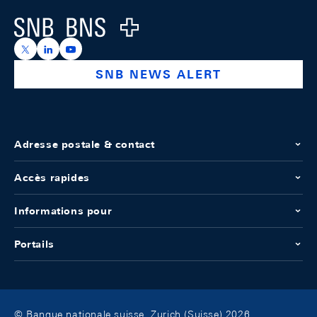
Logo
https://x.com/snb_bns
https://ch.linkedin.com/company/swiss-national-ba
https://www.youtube.com/@swissnationalbank
SNB NEWS ALERT
Adresse postale & contact
Accès rapides
Informations pour
Portails
© Banque nationale suisse, Zurich (Suisse) 2026