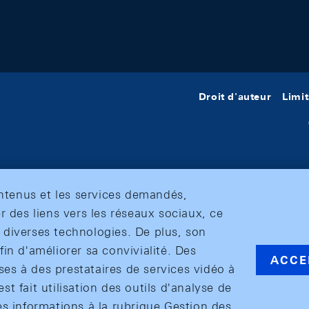
Droit d'auteur
Limit
ontenus et les services demandés,
r des liens vers les réseaux sociaux, ce
et diverses technologies. De plus, son
in d'améliorer sa convivialité. Des
ACCE
s à des prestataires de services vidéo à
est fait utilisation des outils d'analyse de
es informations à la rubrique Gestion des