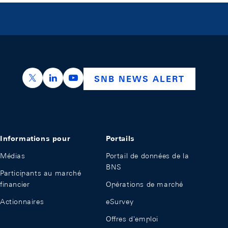
https://x.com/snb_bns
https://ch.linkedin.com/company/swiss-nation
https://www.youtube.com/@swissnation
SNB NEWS ALERT
Informations pour
Portails
Médias
Portail de données de la
BNS
Participants au marché
financier
Opérations de marché
Actionnaires
eSurvey
Offres d'emploi