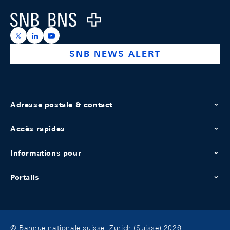
Logo
https://x.com/snb_bns
https://ch.linkedin.com/company/swiss-national-ba
https://www.youtube.com/@swissnationalbank
SNB NEWS ALERT
Adresse postale & contact
Accès rapides
Informations pour
Portails
© Banque nationale suisse, Zurich (Suisse) 2026