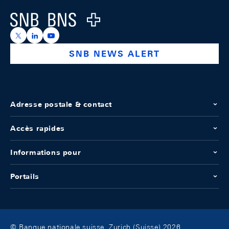
Logo
https://x.com/snb_bns
https://ch.linkedin.com/company/swiss-national-ba
https://www.youtube.com/@swissnationalbank
SNB NEWS ALERT
Adresse postale & contact
Accès rapides
Informations pour
Portails
© Banque nationale suisse, Zurich (Suisse) 2026