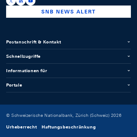
https://x.com/snb_bns
https://ch.linkedin.com/company/swiss-national-ba
https://www.youtube.com/@swissnationalbank
SNB NEWS ALERT
Postanschrift & Kontakt
Schnellzugriffe
Informationen für
Portale
© Schweizerische Nationalbank, Zürich (Schweiz) 2026
Urheberrecht
Haftungsbeschränkung