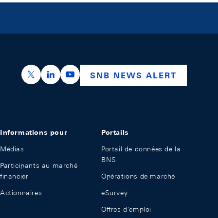
https://x.com/snb_bns
https://ch.linkedin.com/company/swiss-nation
https://www.youtube.com/@swissnation
SNB NEWS ALERT
Informations pour
Portails
Médias
Portail de données de la
BNS
Participants au marché
financier
Opérations de marché
Actionnaires
eSurvey
Offres d'emploi