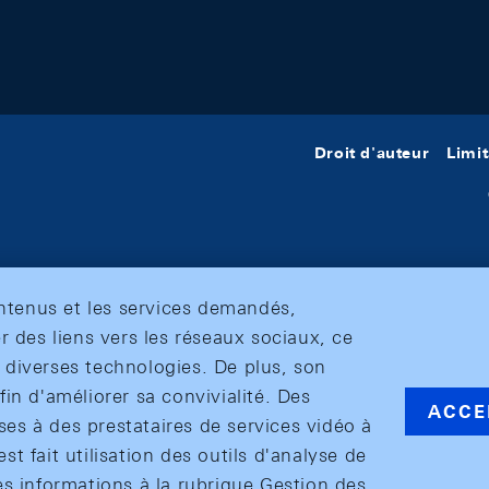
Droit d'auteur
Limit
ontenus et les services demandés,
r des liens vers les réseaux sociaux, ce
et diverses technologies. De plus, son
in d'améliorer sa convivialité. Des
ACCE
s à des prestataires de services vidéo à
est fait utilisation des outils d'analyse de
es informations à la rubrique Gestion des