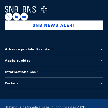
Logo
https://x.com/snb_bns
https://ch.linkedin.com/company/swiss-national-ba
https://www.youtube.com/@swissnationalbank
SNB NEWS ALERT
Adresse postale & contact
Accès rapides
Informations pour
Portails
© Banque nationale suisse, Zurich (Suisse) 2026