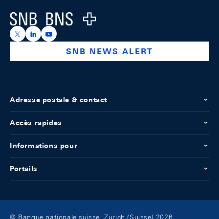
Logo
https://x.com/snb_bns
https://ch.linkedin.com/company/swiss-national-ba
https://www.youtube.com/@swissnationalbank
SNB NEWS ALERT
Adresse postale & contact
Accès rapides
Informations pour
Portails
© Banque nationale suisse, Zurich (Suisse) 2026