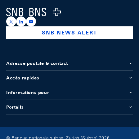
Logo
https://x.com/snb_bns
https://ch.linkedin.com/company/swiss-national-ba
https://www.youtube.com/@swissnationalbank
SNB NEWS ALERT
Adresse postale & contact
Accès rapides
Informations pour
Portails
© Banque nationale suisse, Zurich (Suisse) 2026