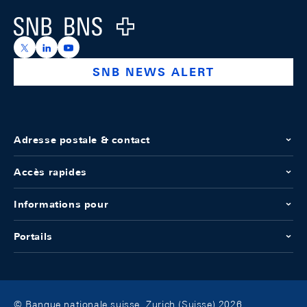
Logo
https://x.com/snb_bns
https://ch.linkedin.com/company/swiss-national-ba
https://www.youtube.com/@swissnationalbank
SNB NEWS ALERT
Adresse postale & contact
Accès rapides
Informations pour
Portails
© Banque nationale suisse, Zurich (Suisse) 2026