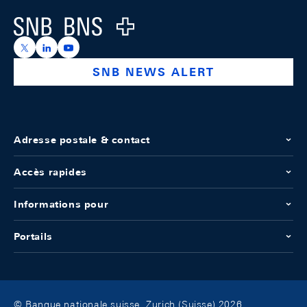
Logo
https://x.com/snb_bns
https://ch.linkedin.com/company/swiss-national-ba
https://www.youtube.com/@swissnationalbank
SNB NEWS ALERT
Adresse postale & contact
Accès rapides
Informations pour
Portails
© Banque nationale suisse, Zurich (Suisse) 2026